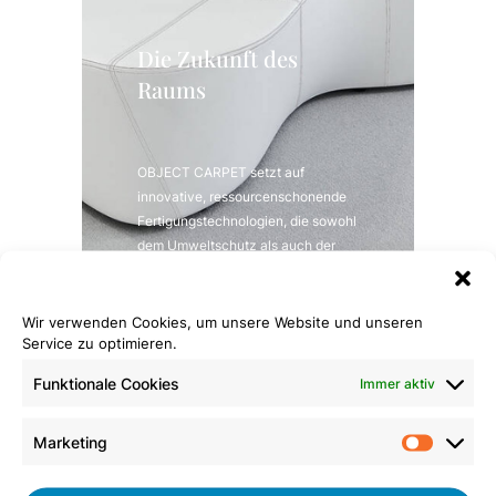
Die Zukunft des
Raums
OBJECT CARPET setzt auf
innovative, ressourcenschonende
Fertigungstechnologien, die sowohl
dem Umweltschutz als auch der
Gesundheit zugutekommen. Dazu
zählen die strikte Einhaltung
umweltfreundlicher
Wir verwenden Cookies, um unsere Website und unseren
Service zu optimieren.
Fertigungsrichtlinien, die
Verwendung umweltverträglicher
Funktionale Cookies
Immer aktiv
Materialien und die Langlebigkeit
der Teppichböden.
Marketing
Market