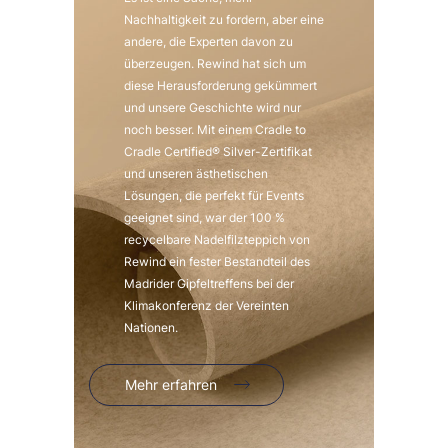
Nachhaltigkeit zu fordern, aber eine
andere, die Experten davon zu
überzeugen. Rewind hat sich um
diese Herausforderung gekümmert
und unsere Geschichte wird nur
noch besser. Mit einem Cradle to
Cradle Certified® Silver-Zertifikat
und unseren ästhetischen
Lösungen, die perfekt für Events
geeignet sind, war der 100 %
recycelbare Nadelfilzteppich von
Rewind ein fester Bestandteil des
Madrider Gipfeltreffens bei der
Klimakonferenz der Vereinten
Nationen.
Mehr erfahren