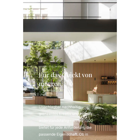
Für das Objekt von
morgen
Unschlagbar nachhaltig,
grenzenlos kreativ und extrem
widerstandsfähig – wineo 1500
bietet für jede Anforderung die
passende Eigenschaft. Ob in