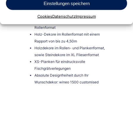
leichtindustriellen Bereich
Einstellungen speichern
wineo 1500 fusion: 16 verschiedene
Grauvarianten von kühl bis warm
Cookies
Datenschutz
Impressum
Pasteltöne und weitere moderne Unis im
Rollenformat
Holz-Dekore im Rollenformat mit einem
Rapport von bis zu 4,50m
Holzdekore im Rollen- und Plankenformat,
sowie Steindekore im XL Fliesenformat
XS-Planken für eindrucksvolle
Fischgrätverlegungen
Absolute Designfreiheit durch Ihr
Wunschdekor: wineo 1500 customised