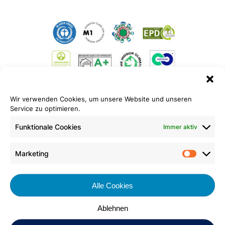
Wir verwenden Cookies, um unsere Website und unseren
Service zu optimieren.
Funktionale Cookies
Immer aktiv
wineo 1500 Vorteile
Marketing
Market
Zum Kleben
Nutzungsklassen: 23/34/43 für starke
Alle Cookies
Beanspruchung im privaten Wohnbereich,
für starke Beanspruchung im gewerblichen
Ablehnen
Bereich sowie für starke Beanspruchung im