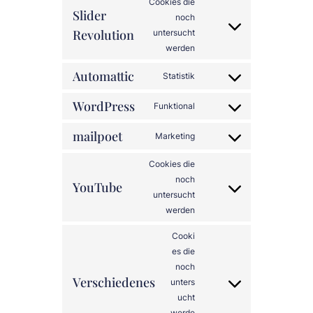
Cookies die
service
Slider
noch
google-
Revolution
Consent
untersucht
recaptcha
werden
to
service
Automattic
Statistik
slider-
Consent
revolution
to
WordPress
Funktional
Consent
service
to
automattic
mailpoet
Marketing
Consent
service
to
wordpress
Cookies die
service
noch
YouTube
mailpoet
Consent
untersucht
werden
to
service
Cooki
youtube
es die
noch
Verschiedenes
unters
Consent
ucht
to
werde