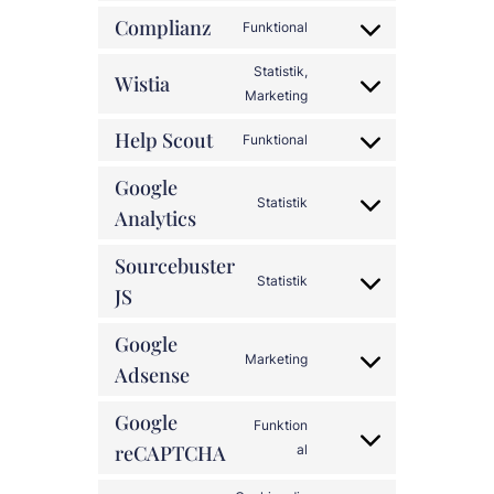
to
Complianz
service
Funktional
Consent
dsgvo-
to
Statistik,
for-
Wistia
service
Consent
Marketing
wp
complianz
to
Help Scout
Funktional
service
Consent
wistia
to
Google
service
Statistik
Analytics
Consent
help-
to
scout
Sourcebuster
service
Statistik
google-
JS
Consent
analytics
to
Google
service
Marketing
sourcebuster-
Adsense
Consent
js
to
Google
service
Funktion
google-
reCAPTCHA
Consent
al
adsense
to