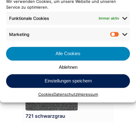
Wir verwenden Cookies, um unsere Website und unseren
Service zu optimieren.
704 grau
Funktionale Cookies
Immer aktiv
Marketing
Market
Alle Cookies
737 staubgrau
Ablehnen
Einstellungen speichern
Cookies
Datenschutz
Impressum
721 schwarzgrau