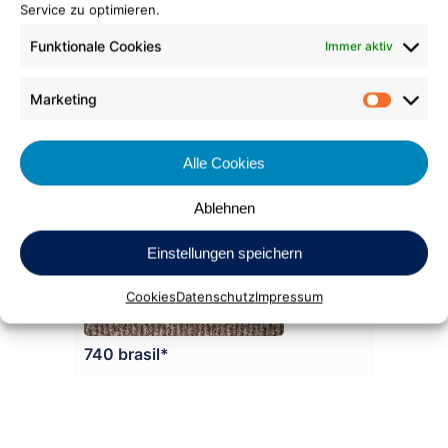
Service zu optimieren.
550 tanne*
Funktionale Cookies
Immer aktiv
Marketing
Market
Alle Cookies
635 jeans*
Ablehnen
Einstellungen speichern
Cookies
Datenschutz
Impressum
740 brasil*