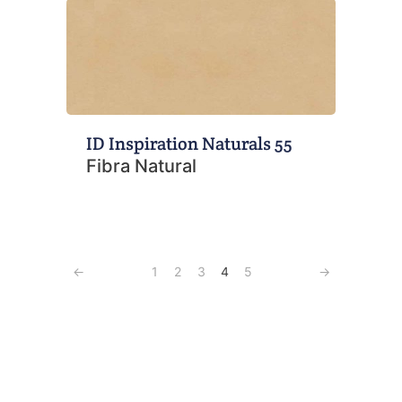
ID Inspiration Naturals 55
Fibra Natural
←
1
2
3
4
5
→