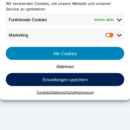
Wir verwenden Cookies, um unsere Website und unseren
Service zu optimieren.
Funktionale Cookies
Immer aktiv
Marketing
Market
Alle Cookies
Ablehnen
DV Kunststoff-Vertriebs-GmbH & Co. KG
Einstellungen speichern
Daimlerstraße 24
D-70736 Fellbach
Cookies
Datenschutz
Impressum