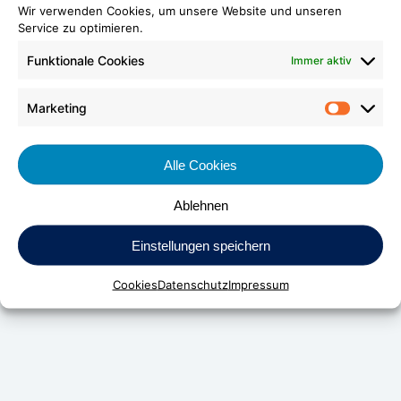
Wir verwenden Cookies, um unsere Website und unseren
Service zu optimieren.
Funktionale Cookies
Immer aktiv
Marketing
Market
Alle Cookies
Ablehnen
DV Kunststoff-Vertriebs-GmbH & Co. KG
Einstellungen speichern
Daimlerstraße 24
D-70736 Fellbach
Cookies
Datenschutz
Impressum