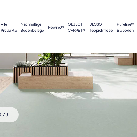
Alle
Nachhaltige
OBJECT
DESSO
Pureline®
Rewind®
Produkte
Bodenbeläge
CARPET®
Teppichfliese
Bioboden
079