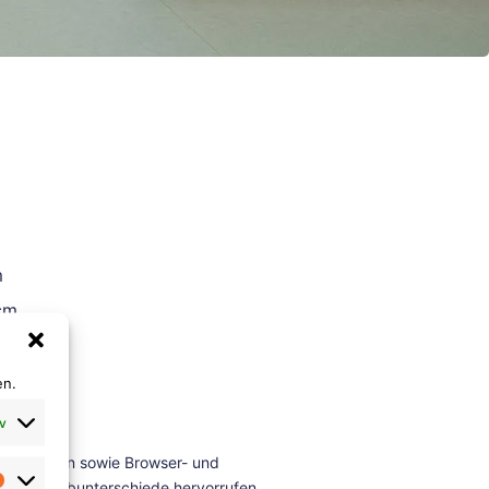
m
cm
en.
v