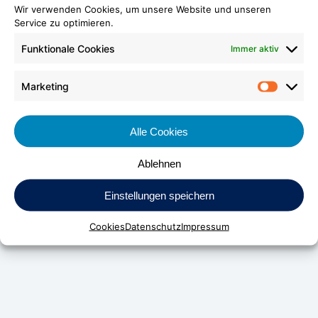
Wir verwenden Cookies, um unsere Website und unseren
Service zu optimieren.
Funktionale Cookies
Immer aktiv
Marketing
Market
Alle Cookies
Ablehnen
DV Kunststoff-Vertriebs-GmbH & Co. KG
Einstellungen speichern
Daimlerstraße 24
D-70736 Fellbach
Cookies
Datenschutz
Impressum