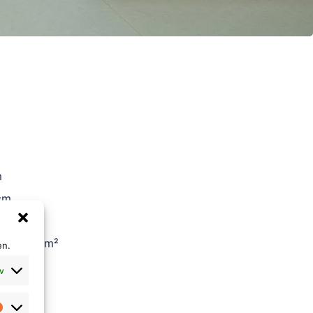
m
cm
. 1400 g/m²
en.
v