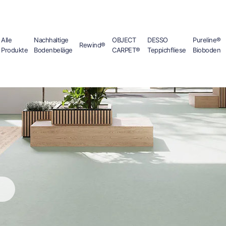
Alle
Nachhaltige
OBJECT
DESSO
Pureline®
Rewind®
Produkte
Bodenbeläge
CARPET®
Teppichfliese
Bioboden