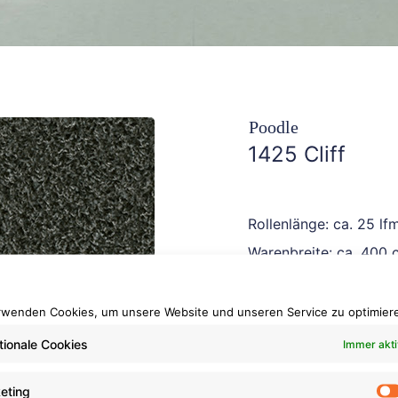
Poodle
1425 Cliff
Rollenlänge: ca. 25 lf
Warenbreite: ca. 400 
Brennverhalten: Cfl-s1
Poleinsatzgewicht: ca
rwenden Cookies, um unsere Website und unseren Service zu optimier
tionale Cookies
Immer akti
eting