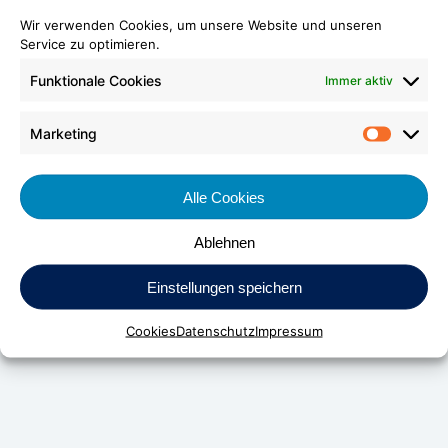
Wir verwenden Cookies, um unsere Website und unseren
Service zu optimieren.
Funktionale Cookies
Immer aktiv
Marketing
Market
Alle Cookies
Ablehnen
DV Kunststoff-Vertriebs-GmbH & Co. KG
Einstellungen speichern
Daimlerstraße 24
Cookies
Datenschutz
Impressum
D-70736 Fellbach