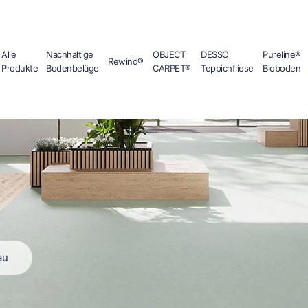
Alle
Nachhaltige
OBJECT
DESSO
Pureline®
Rewind®
Produkte
Bodenbeläge
CARPET®
Teppichfliese
Bioboden
au