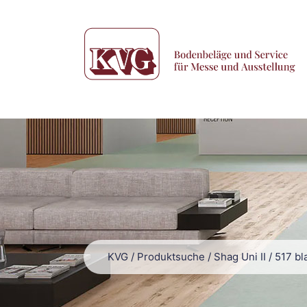
KVG
/
Produktsuche
/
Shag Uni II
/
517 bl