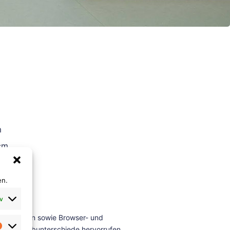
m
cm
en.
v