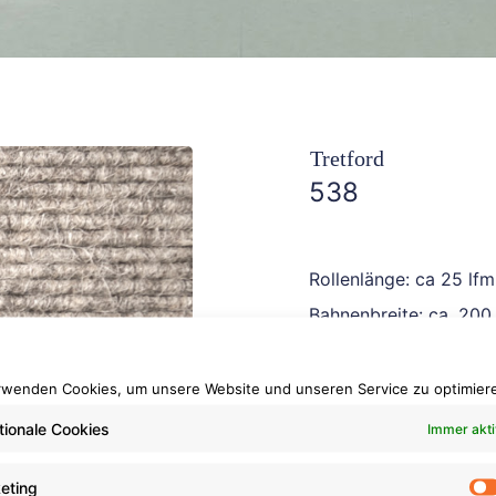
Tretford
538
Rollenlänge: ca 25 lfm
Bahnenbreite: ca. 200
Brennverhalten: Cfl-s1
Fliesengröße: 50 x 5
rwenden Cookies, um unsere Website und unseren Service zu optimier
Verpackungseinheit: 
tionale Cookies
Immer akti
eting