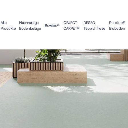
Alle
Nachhaltige
OBJECT
DESSO
Pureline®
Rewind®
Produkte
Bodenbeläge
CARPET®
Teppichfliese
Bioboden