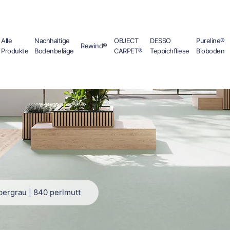
Alle
Nachhaltige
OBJECT
DESSO
Pureline®
Rewind®
Produkte
Bodenbeläge
CARPET®
Teppichfliese
Bioboden
lbergrau | 840 perlmutt