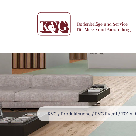
KVG
/
Produktsuche
/
PVC Event
/
701 si