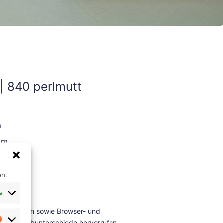
 | 840 perlmutt
m
cm
en.
v