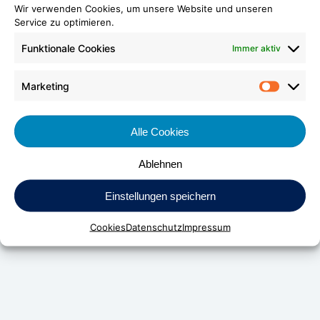
Wir verwenden Cookies, um unsere Website und unseren
Service zu optimieren.
Funktionale Cookies
Immer aktiv
Marketing
Market
Alle Cookies
Ablehnen
DV Kunststoff-Vertriebs-GmbH & Co. KG
Einstellungen speichern
Daimlerstraße 24
D-70736 Fellbach
Cookies
Datenschutz
Impressum