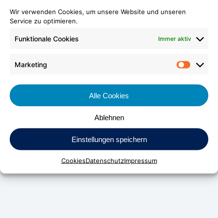
Wir verwenden Cookies, um unsere Website und unseren
Service zu optimieren.
Funktionale Cookies
Immer aktiv
Marketing
Market
Alle Cookies
Ablehnen
DV Kunststoff-Vertriebs-GmbH & Co. KG
Einstellungen speichern
Daimlerstraße 24
Cookies
Datenschutz
Impressum
D-70736 Fellbach