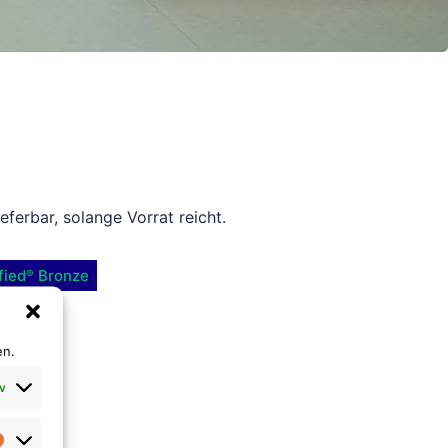
ieferbar, solange Vorrat reicht.
fied
Bronze
®
m
 cm
en.
v