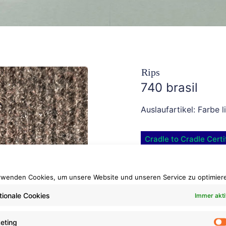
Rips
740 brasil
Auslaufartikel: Farbe l
Cradle to Cradle Certi
Rollenlänge: ca. 50 lf
Bahnenbreite: ca. 200
rwenden Cookies, um unsere Website und unseren Service zu optimier
Brennverhalten: Cfl-s1
tionale Cookies
Immer akti
eting