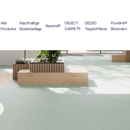
Alle
Nachhaltige
OBJECT
DESSO
Pureline®
Rewind®
Produkte
Bodenbeläge
CARPET®
Teppichfliese
Bioboden