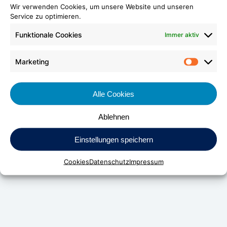
Wir verwenden Cookies, um unsere Website und unseren
Service zu optimieren.
Funktionale Cookies
Immer aktiv
Marketing
Market
Alle Cookies
Ablehnen
DV Kunststoff-Vertriebs-GmbH & Co. KG
Einstellungen speichern
Daimlerstraße 24
D-70736 Fellbach
Cookies
Datenschutz
Impressum