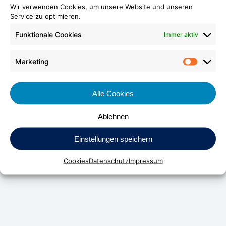
Wir verwenden Cookies, um unsere Website und unseren
Service zu optimieren.
Funktionale Cookies
Immer aktiv
Marketing
Market
Alle Cookies
Ablehnen
DV Kunststoff-Vertriebs-GmbH & Co. KG
Einstellungen speichern
Daimlerstraße 24
D-70736 Fellbach
Cookies
Datenschutz
Impressum