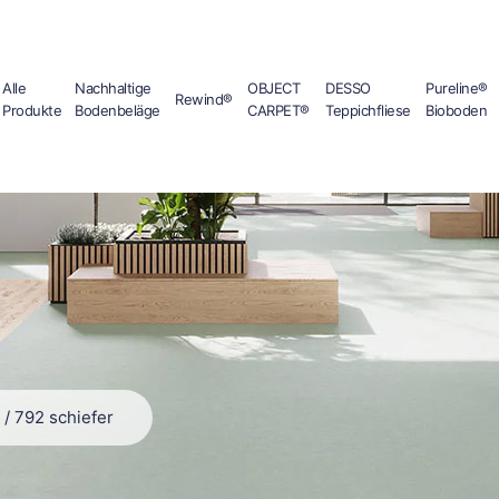
Alle
Nachhaltige
OBJECT
DESSO
Pureline®
Rewind®
Produkte
Bodenbeläge
CARPET®
Teppichfliese
Bioboden
/
792 schiefer