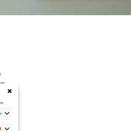
m
cm
en.
v