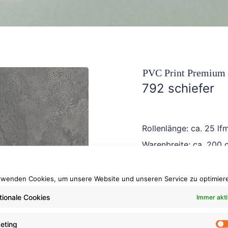
PVC Print Premium
792 schiefer
Rollenlänge: ca. 25 lf
Warenbreite: ca. 200 
Brennverhalten: Cfl-s1
rwenden Cookies, um unsere Website und unseren Service zu optimier
100% recyclebar
tionale Cookies
Immer akti
eting