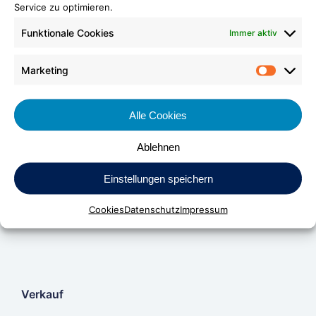
Service zu optimieren.
Funktionale Cookies
Immer aktiv
Marketing
Market
Alle Cookies
DV Kunststoff-Vertriebs-GmbH & Co. KG
Ablehnen
Daimlerstraße 24
Einstellungen speichern
D-70736 Fellbach
Cookies
Datenschutz
Impressum
Verkauf