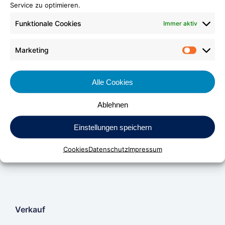
Service zu optimieren.
Funktionale Cookies
Immer aktiv
Marketing
Market
Alle Cookies
DV Kunststoff-Vertriebs-GmbH & Co. KG
Ablehnen
Daimlerstraße 24
Einstellungen speichern
D-70736 Fellbach
Cookies
Datenschutz
Impressum
Verkauf