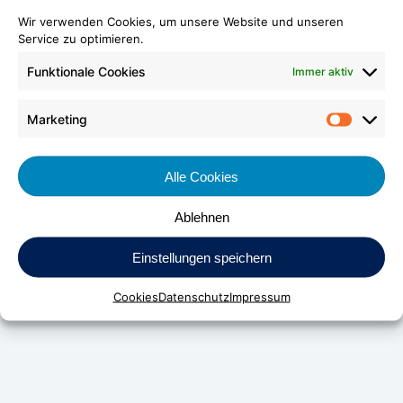
Wir verwenden Cookies, um unsere Website und unseren
Service zu optimieren.
Funktionale Cookies
Immer aktiv
Marketing
Market
Alle Cookies
Ablehnen
DV Kunststoff-Vertriebs-GmbH & Co. KG
Einstellungen speichern
Daimlerstraße 24
Cookies
Datenschutz
Impressum
D-70736 Fellbach