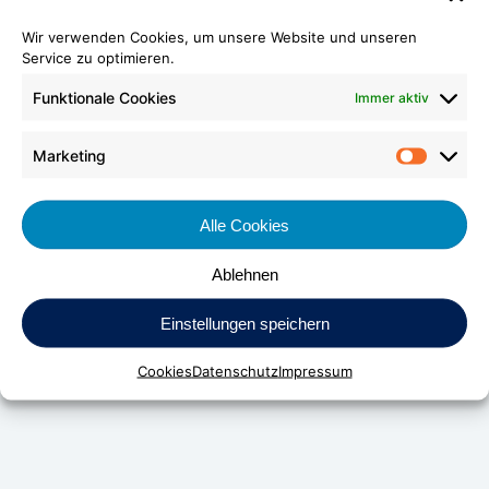
Wir verwenden Cookies, um unsere Website und unseren
Service zu optimieren.
Funktionale Cookies
Immer aktiv
Marketing
Market
Alle Cookies
Ablehnen
DV Kunststoff-Vertriebs-GmbH & Co. KG
Einstellungen speichern
Daimlerstraße 24
Cookies
Datenschutz
Impressum
D-70736 Fellbach