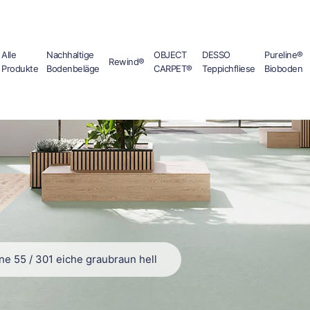
Alle
Nachhaltige
OBJECT
DESSO
Pureline®
Rewind®
Produkte
Bodenbeläge
CARPET®
Teppichfliese
Bioboden
ne 55
/
301 eiche graubraun hell