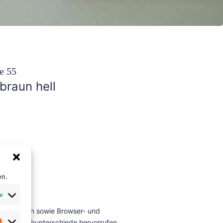
e 55
braun hell
m
en.
v