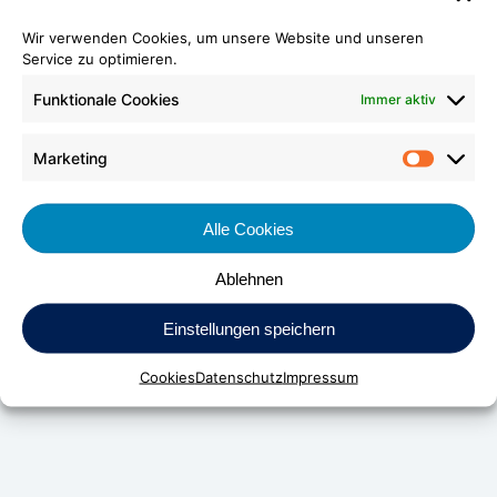
Wir verwenden Cookies, um unsere Website und unseren
Service zu optimieren.
Funktionale Cookies
Immer aktiv
Marketing
Market
Alle Cookies
Ablehnen
DV Kunststoff-Vertriebs-GmbH & Co. KG
Einstellungen speichern
Daimlerstraße 24
Cookies
Datenschutz
Impressum
D-70736 Fellbach