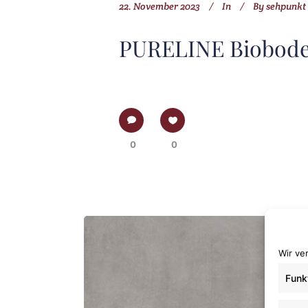
22. November 2023
In
By
sehpunkt
PURELINE Biobode
0
0
Wir ve
Funk