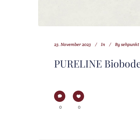
23. November 2023
In
By
sehpunkt
PURELINE Biobode
0
0