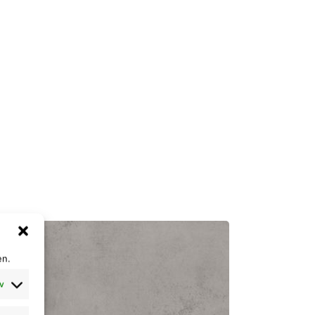
en.
v