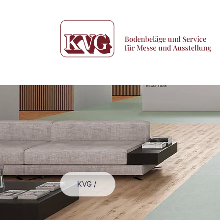
KVG
/