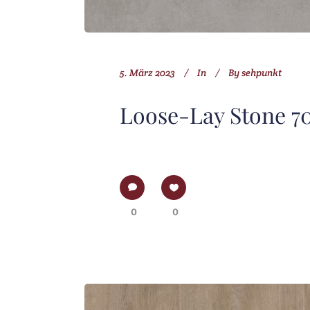
5. März 2023
In
By
sehpunkt
Loose-Lay Stone 70
0
0