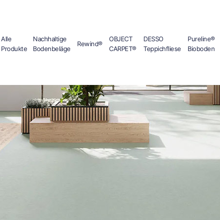
Alle
Nachhaltige
OBJECT
DESSO
Pureline®
Rewind®
Produkte
Bodenbeläge
CARPET®
Teppichfliese
Bioboden