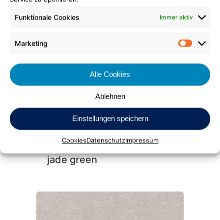
Funktionale Cookies
Immer aktiv
Bioboden Chip
honey mustard
Marketing
Market
Alle Cookies
Ablehnen
Einstellungen speichern
Cookies
Datenschutz
Impressum
Bioboden Chip
jade green