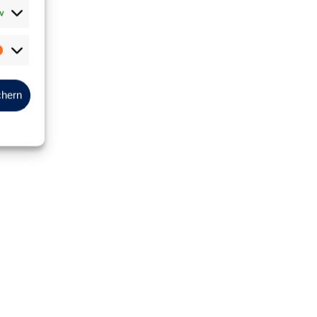
v
Marketing
chern