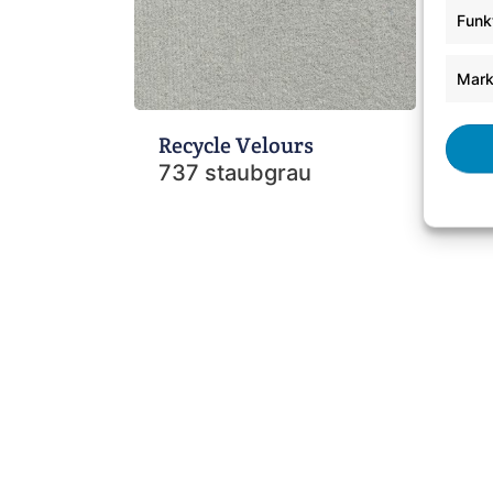
Funk
Mark
Recycle Velours
Re
737 staubgrau
90