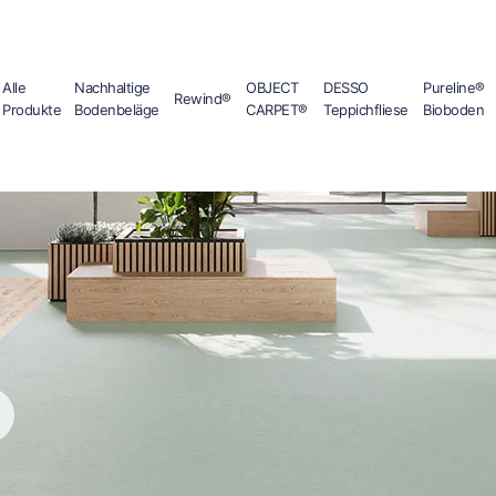
Alle
Nachhaltige
OBJECT
DESSO
Pureline®
Rewind®
Produkte
Bodenbeläge
CARPET®
Teppichfliese
Bioboden