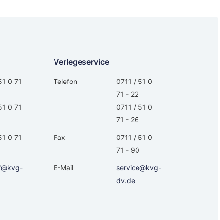
Verlegeservice
51 0 71
Telefon
0711 / 51 0
71 - 22
51 0 71
0711 / 51 0
71 - 26
51 0 71
Fax
0711 / 51 0
71 - 90
f@kvg-
E-Mail
service@kvg-
dv.de