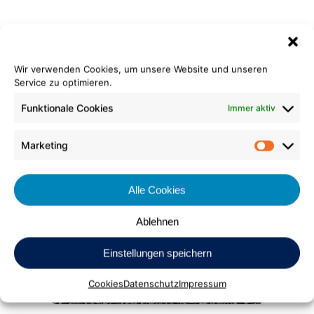
Wir verwenden Cookies, um unsere Website und unseren
Service zu optimieren.
Funktionale Cookies
Immer aktiv
Marketing
Shag Comfort | Shag Plus+
Market
704 grau | 820 platin
Alle Cookies
Ablehnen
Einstellungen speichern
Cookies
Datenschutz
Impressum