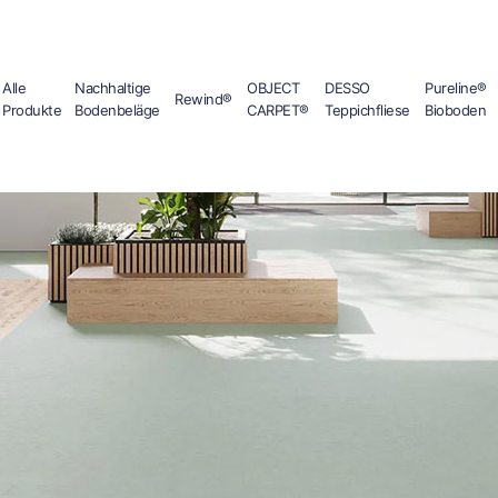
Alle
Nachhaltige
OBJECT
DESSO
Pureline®
Rewind®
Produkte
Bodenbeläge
CARPET®
Teppichfliese
Bioboden