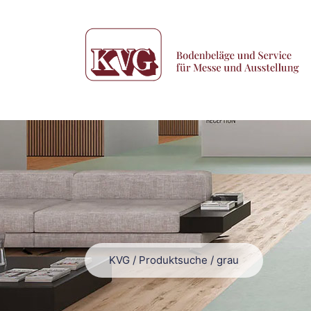
KVG
/
Produktsuche
/
grau