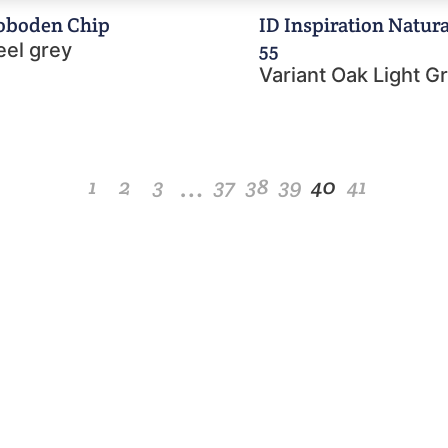
oboden Chip
ID Inspiration Natura
55
eel grey
Variant Oak Light G
…
1
2
3
37
38
39
40
41