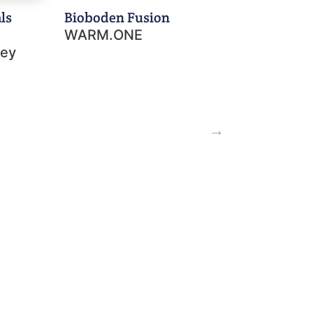
ls
Bioboden Fusion
WARM.ONE
rey
→