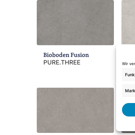
Bioboden Fusion
Bi
PURE.THREE
P
Wir ve
Funk
Mark