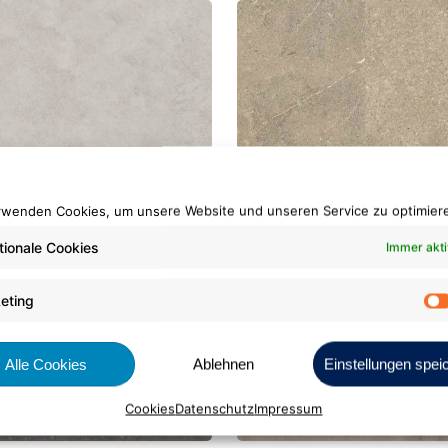
oboden Fusion
ID Inspiration Natura
55
URE.TWO
rwenden Cookies, um unsere Website und unseren Service zu optimier
Sediment Beige
tionale Cookies
Immer akti
eting
Alle Cookies
Ablehnen
Einstellungen spei
Cookies
Datenschutz
Impressum