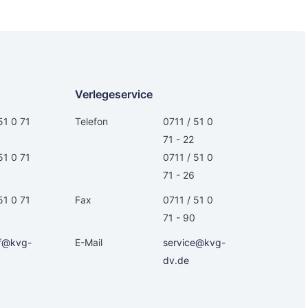
Verlegeservice
51 0 71
Telefon
0711 / 51 0
71 - 22
51 0 71
0711 / 51 0
71 - 26
51 0 71
Fax
0711 / 51 0
71 - 90
f@kvg-
E-Mail
service@kvg-
dv.de