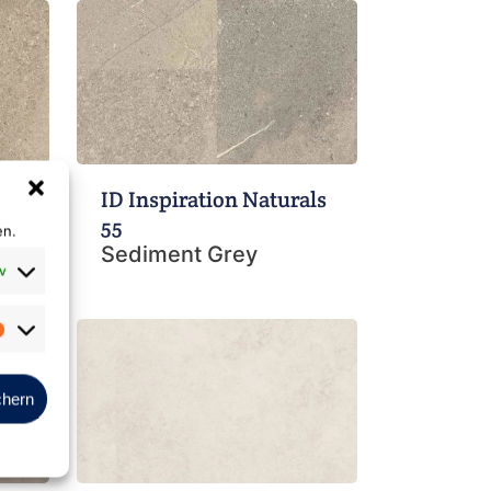
ls
ID Inspiration Naturals
55
en.
Sediment Grey
v
Marketing
chern