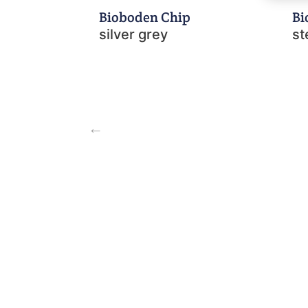
Bioboden Chip
Bi
silver grey
st
←