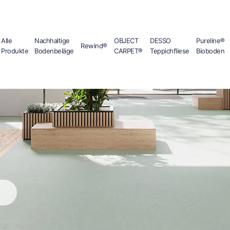
Alle
Nachhaltige
OBJECT
DESSO
Pureline®
Rewind®
Produkte
Bodenbeläge
CARPET®
Teppichfliese
Bioboden