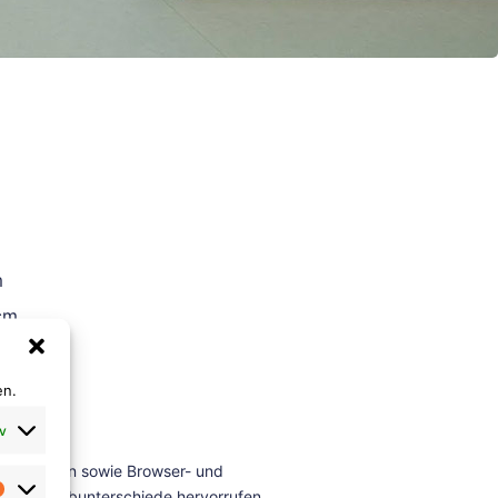
m
cm
en.
v