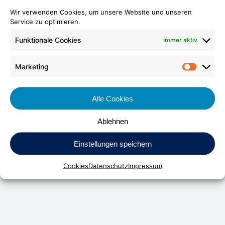
Wir verwenden Cookies, um unsere Website und unseren
Service zu optimieren.
Funktionale Cookies
Immer aktiv
Marketing
Market
Alle Cookies
Ablehnen
DV Kunststoff-Vertriebs-GmbH & Co. KG
Einstellungen speichern
Daimlerstraße 24
Cookies
Datenschutz
Impressum
D-70736 Fellbach