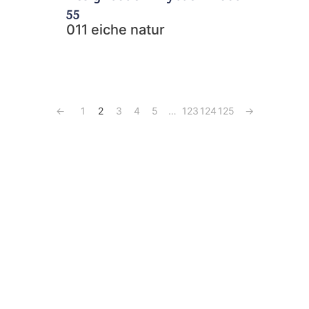
55
011 eiche natur
←
1
2
3
4
5
…
123
124
125
→