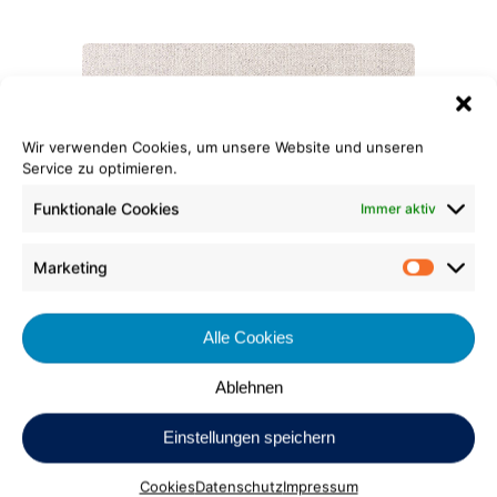
Wir verwenden Cookies, um unsere Website und unseren
Service zu optimieren.
Funktionale Cookies
Immer aktiv
Fliese Matt-Schlinge Color
010
Marketing
Market
Alle Cookies
Ablehnen
Einstellungen speichern
Cookies
Datenschutz
Impressum