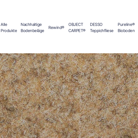
Alle
Nachhaltige
OBJECT
DESSO
Pureline®
Rewind®
Produkte
Bodenbeläge
CARPET®
Teppichfliese
Bioboden