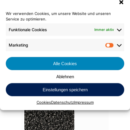
Wir verwenden Cookies, um unsere Website und unseren
Service zu optimieren.
Funktionale Cookies
Immer aktiv
320 rot
Marketing
Market
Alle Cookies
Ablehnen
602 laubgrün (525)
Einstellungen speichern
Cookies
Datenschutz
Impressum