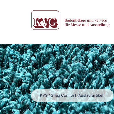
KVG
/
Shag Comfort (Auslaufartikel)