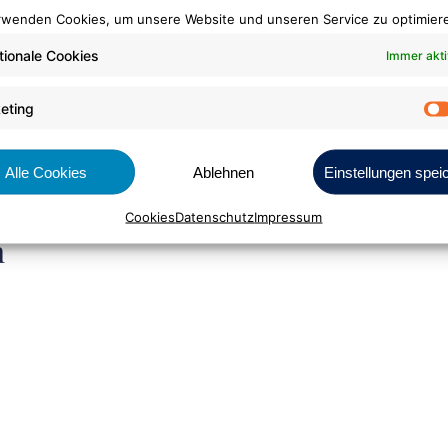
rwenden Cookies, um unsere Website und unseren Service zu optimier
tionale Cookies
Immer akti
eting
810 silber*
820 platin*
910 gr
Alle Cookies
Ablehnen
Einstellungen spei
Cookies
Datenschutz
Impressum
n