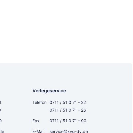
Verlegeservice
4
Telefon
0711 / 51 0 71 - 22
9
0711 / 51 0 71 - 26
9
Fax
0711 / 51 0 71 - 90
de
E-Mail
service@kvg-dv.de