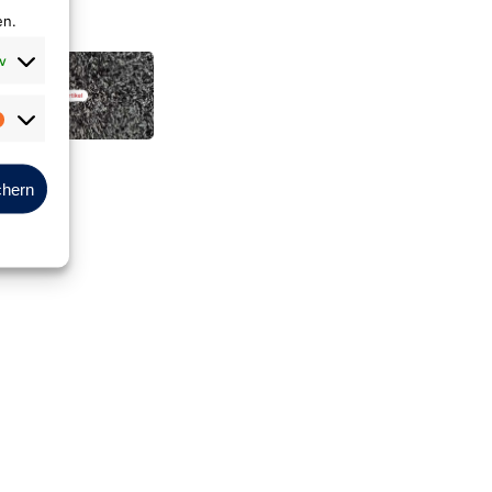
en.
v
Marketing
aphit*
chern