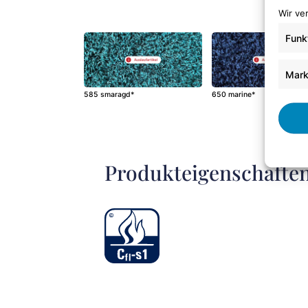
Wir ve
Funk
Mark
585 smaragd*
650 marine*
Produkteigenschafte