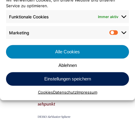
Service zu optimieren.
Funktionale Cookies
Immer aktiv
Marketing
Market
Alle Cookies
Ablehnen
Einstellungen speichern
Cookies
Datenschutz
Impressum
6. Mai 2026
In
By
sehpunkt
DESSO AirMaster Sphere