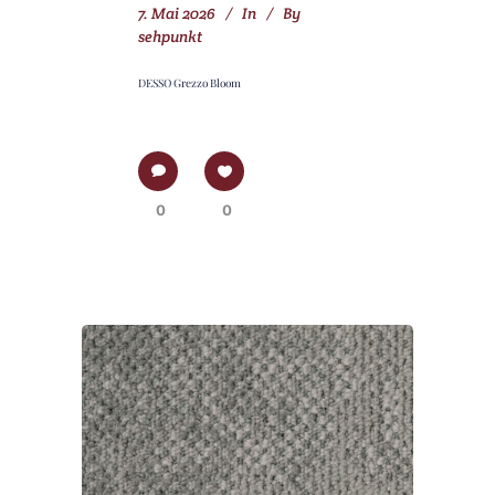
7. Mai 2026
In
By
sehpunkt
DESSO Grezzo Bloom
0
0