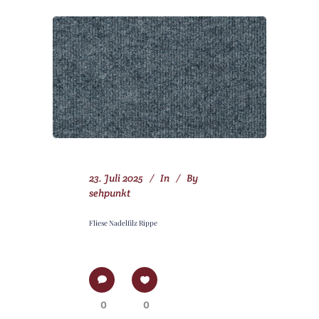
23. Juli 2025
In
By
sehpunkt
Fliese Nadelfilz Rippe
0
0