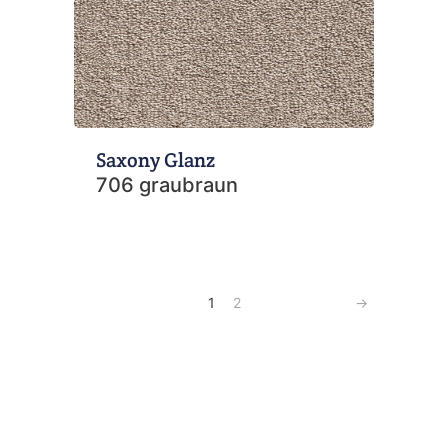
Saxony Glanz
706 graubraun
1
2
→