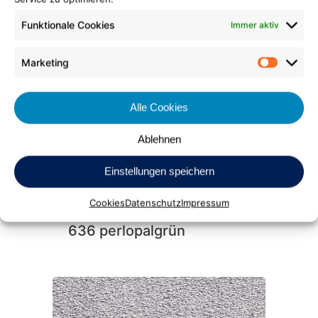
Funktionale Cookies
Immer aktiv
Saxony Glanz
619 mint
Marketing
Market
Alle Cookies
Ablehnen
Einstellungen speichern
Cookies
Datenschutz
Impressum
Saxony Glanz
636 perlopalgrün