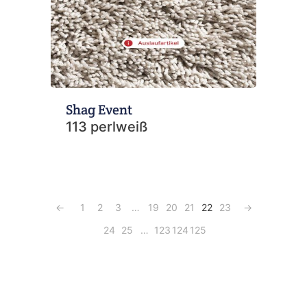
Shag Event
113 perlweiß
←
1
2
3
…
19
20
21
22
23
→
24
25
…
123
124
125