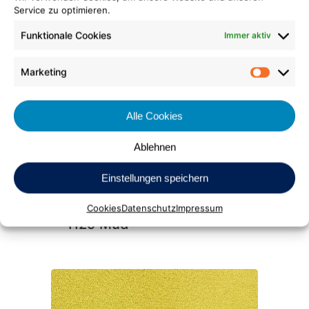
Service zu optimieren.
Madra
Funktionale Cookies
Immer aktiv
1128 Greige
Marketing
Market
Alle Cookies
Ablehnen
Einstellungen speichern
Madra
Cookies
Datenschutz
Impressum
1129 Mud