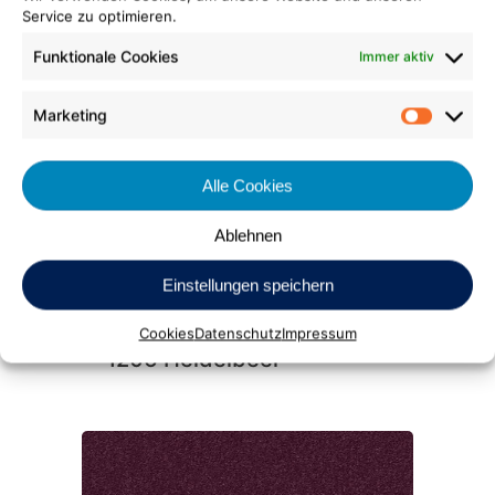
Service zu optimieren.
Silky Seal
Funktionale Cookies
Immer aktiv
1204 Rubin
Marketing
Market
Alle Cookies
Ablehnen
Einstellungen speichern
Silky Seal
Cookies
Datenschutz
Impressum
1206 Heidelbeer