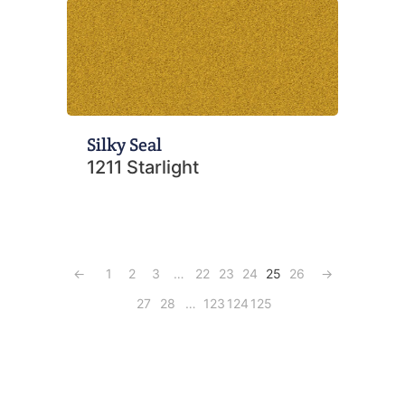
Silky Seal
1211 Starlight
←
1
2
3
…
22
23
24
25
26
→
27
28
…
123
124
125