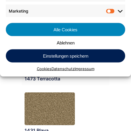
Marketing
Market
Alle Cookies
1476 Koralle
Ablehnen
Einstellungen speichern
Cookies
Datenschutz
Impressum
1473 Terracotta
1431 Playa